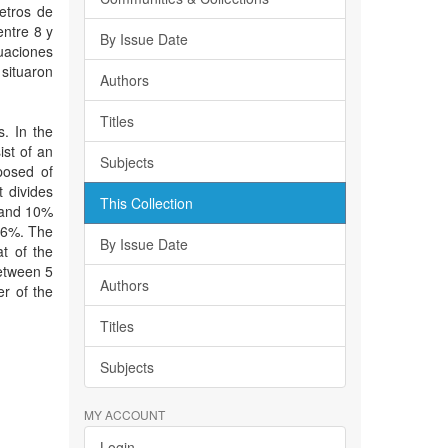
etros de
entre 8 y
By Issue Date
uaciones
 situaron
Authors
Titles
. In the
ist of an
Subjects
posed of
t divides
This Collection
3 and 10%
8.6%. The
By Issue Date
t of the
between 5
Authors
r of the
Titles
Subjects
MY ACCOUNT
Login