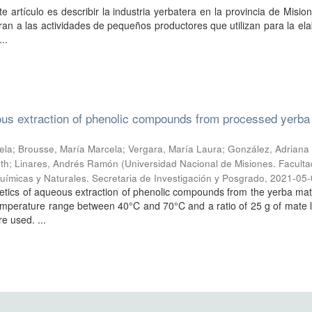
e artículo es describir la industria yerbatera en la provincia de Misio
ran a las actividades de pequeños productores que utilizan para la el
..
ous extraction of phenolic compounds from processed yerb
ela; Brousse, María Marcela; Vergara, María Laura; González, Adriana M
eth; Linares, Andrés Ramón
(
Universidad Nacional de Misiones. Facult
uímicas y Naturales. Secretaria de Investigación y Posgrado
,
2021-05-
kinetics of aqueous extraction of phenolic compounds from the yerba ma
emperature range between 40°C and 70°C and a ratio of 25 g of mate 
e used. ...