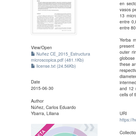
en sect
vasos pe
13 micr
entre 0,
entre 80
Yerba m
present 
View/
Open
outer r
Nuñez CE_2015_Estructura
globose 
microscopica.pdf (481.1Kb)
these ar
license.txt (24.56Kb)
respecti
diamete
Date
intermed
2015-06-30
and 12 
cells of
Author
Núñez, Carlos Eduardo
Ybarra, Liliana
URI
https://
?
Collecti