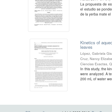
La propuesta de est
el estudio se ponde
de la yerba mate el .
Kinetics of aque
leaves
López, Gabriela Gis
Cruz, Nancy Elizab
Ciencias Exactas, Q
In this study, the 
were analyzed. A t
200 mL of water wer