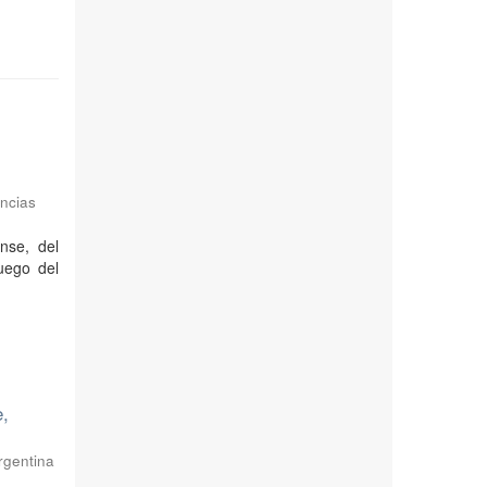
ncias
nse, del
luego del
e,
rgentina