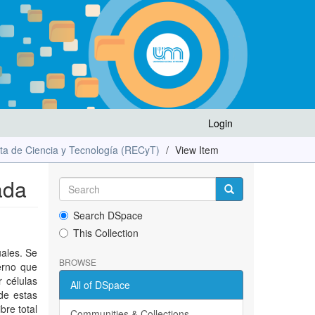
Login
ta de Ciencia y Tecnología (RECyT)
View Item
ada
Search DSpace
This Collection
uales. Se
BROWSE
erno que
r células
All of DSpace
ide estas
bre total
Communities & Collections