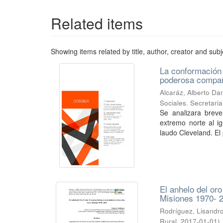
Related items
Showing items related by title, author, creator and subj
La conformación d
poderosa compañ
Alcaráz, Alberto Dan
Sociales. Secretari
Se analizara breve
extremo norte al i
laudo Cleveland. El
El anhelo del oro
Misiones 1970- 
Rodríguez, Lisand
Rural
,
2017-01-01
)