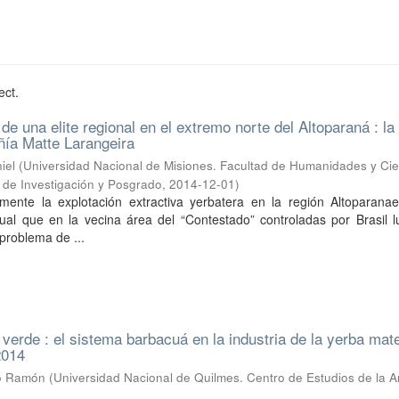
ect.
e una elite regional en el extremo norte del Altoparaná : la
ía Matte Larangeira
iel
(
Universidad Nacional de Misiones. Facultad de Humanidades y Cie
a de Investigación y Posgrado
,
2014-12-01
)
mente la explotación extractiva yerbatera en la región Altoparanae
gual que en la vecina área del “Contestado” controladas por Brasil 
 problema de ...
 verde : el sistema barbacuá en la industria de la yerba mat
2014
ro Ramón
(
Universidad Nacional de Quilmes. Centro de Estudios de la A