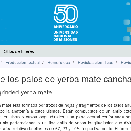
Sitios de Interés
Producción textual
Hemeroteca
Revistas científicas
Revis
de los palos de yerba mate canch
 grinded yerba mate
 mate está formada por trozos de hojas y fragmentos de los tallos an
lizó la anatomía a estos últimos. Están compuestos de un anillo ext
n en fibras y vasos longitudinales, una parte central conformada po
 sin perforaciones, y un fino anillo de vasos longitudinales que div
l área relativa de ellas es de 67, 23 y 10% respectivamente. El área li