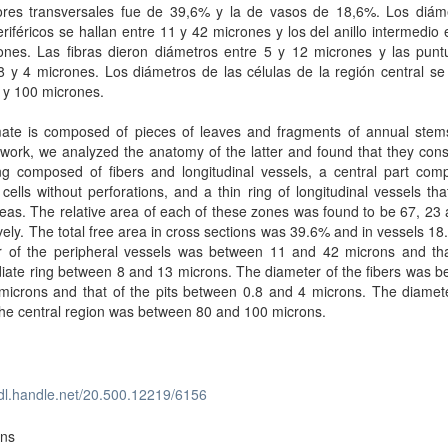
ores transversales fue de 39,6% y la de vasos de 18,6%. Los diám
riféricos se hallan entre 11 y 42 micrones y los del anillo intermedio 
ones. Las fibras dieron diámetros entre 5 y 12 micrones y las punt
8 y 4 micrones. Los diámetros de las células de la región central se
 y 100 micrones.
ate is composed of pieces of leaves and fragments of annual stems
work, we analyzed the anatomy of the latter and found that they cons
ing composed of fibers and longitudinal vessels, a central part com
cells without perforations, and a thin ring of longitudinal vessels tha
eas. The relative area of each of these zones was found to be 67, 2
vely. The total free area in cross sections was 39.6% and in vessels 1
r of the peripheral vessels was between 11 and 42 microns and tha
iate ring between 8 and 13 microns. The diameter of the fibers was 
microns and that of the pits between 0.8 and 4 microns. The diamete
 the central region was between 80 and 100 microns.
hdl.handle.net/20.500.12219/6156
ons