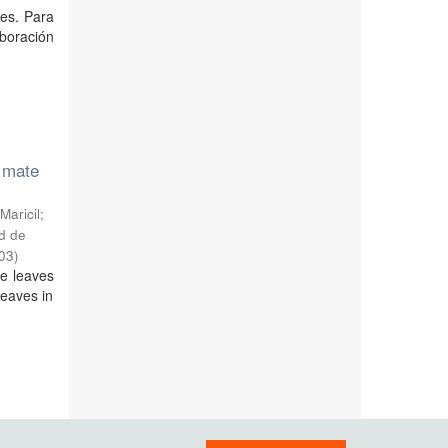
nes. Para
aboración
a mate
aricil;
ad de
03
)
te leaves
leaves in