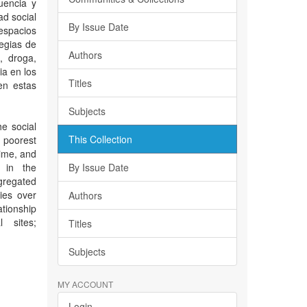
uencia y
ad social
By Issue Date
espacios
egias de
Authors
, droga,
ia en los
Titles
en estas
Subjects
he social
This Collection
 poorest
rime, and
t in the
By Issue Date
egregated
gies over
Authors
ationship
 sites;
Titles
Subjects
MY ACCOUNT
Login