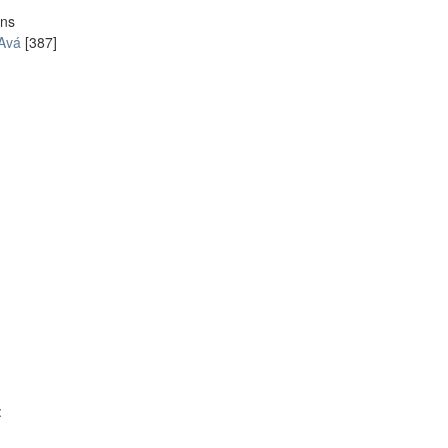
ons
 Avá
[387]
: