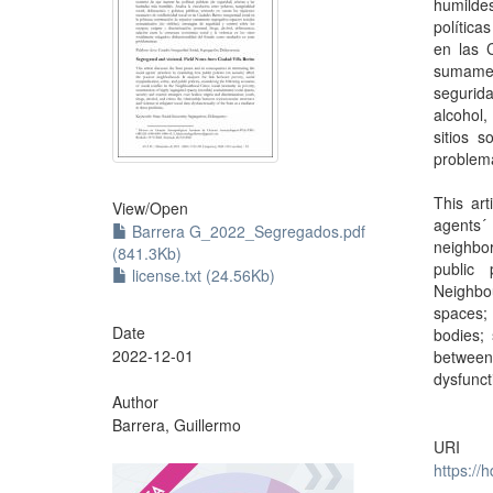
humildes
política
en las 
sumamen
segurid
alcohol,
sitios 
problemá
This art
View/
Open
agents´ 
Barrera G_2022_Segregados.pdf
neighbor
(841.3Kb)
public 
license.txt (24.56Kb)
Neighbou
spaces; 
Date
bodies; 
2022-12-01
betwee
dysfunct
Author
Barrera, Guillermo
URI
https://
?