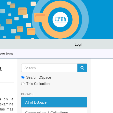
Login
iew Item
a
Search DSpace
This Collection
BROWSE
as en la
All of DSpace
 examina
adas más
Communities & Collections