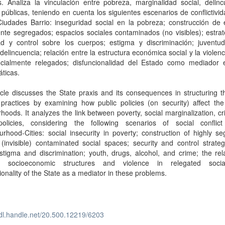
. Analiza la vinculación entre pobreza, marginalidad social, delinc
s públicas, teniendo en cuenta los siguientes escenarios de conflictivid
Ciudades Barrio: inseguridad social en la pobreza; construcción de 
te segregados; espacios sociales contaminados (no visibles); estrat
ad y control sobre los cuerpos; estigma y discriminación; juventud
 delincuencia; relación entre la estructura económica social y la violenc
socialmente relegados; disfuncionalidad del Estado como mediador 
ticas.
icle discusses the State praxis and its consequences in structuring t
practices by examining how public policies (on security) affect the
hoods. It analyzes the link between poverty, social marginalization, c
policies, considering the following scenarios of social conflic
rhood-Cities: social insecurity in poverty; construction of highly s
(invisible) contaminated social spaces; security and control strate
stigma and discrimination; youth, drugs, alcohol, and crime; the rel
n socioeconomic structures and violence in relegated social
ionality of the State as a mediator in these problems.
hdl.handle.net/20.500.12219/6203