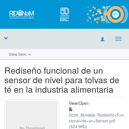
Toggl
navig
View Item
Rediseño funcional de un
sensor de nivel para tolvas de
té en la industria alimentaria
View/
Open
2026_Almeida_Rediseño+Fun
cional+de+un+Sensor.pdf
(524.9Kb)