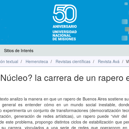
Sitios de Interés
ón textual
Hemeroteca
Revistas científicas
Revista Avá
V
Núcleo? la carrera de un rapero 
texto analizo la manera en que un rapero de Buenos Aires sostiene su
 general es entender cómo en un mundo social inestable, dond
o experimenta un conjunto de transformaciones (democratización tecn
zación, generación de redes artísticas), un rapero puede “vivir del
de este problema, propongo distintos ciclos de estabilización que pe
r su carrera, vinculados a una serie de redes que operaronm en d