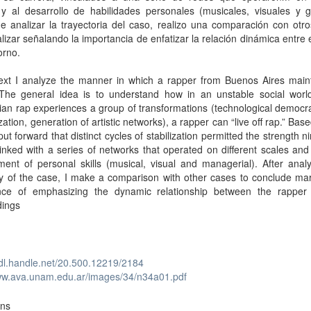
y al desarrollo de habilidades personales (musicales, visuales y ge
 analizar la trayectoria del caso, realizo una comparación con otro
alizar señalando la importancia de enfatizar la relación dinámica entre 
orno.
text I analyze the manner in which a rapper from Buenos Aires maint
 The general idea is to understand how in an unstable social worl
ian rap experiences a group of transformations (technological democra
zation, generation of artistic networks), a rapper can “live off rap.” Base
 put forward that distinct cycles of stabilization permitted the strength ni
linked with a series of networks that operated on different scales and
ent of personal skills (musical, visual and managerial). After anal
ry of the case, I make a comparison with other cases to conclude ma
nce of emphasizing the dynamic relationship between the rapper
dings
hdl.handle.net/20.500.12219/2184
www.ava.unam.edu.ar/images/34/n34a01.pdf
ons