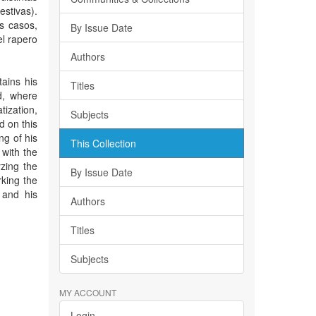
stivas).
s casos,
By Issue Date
el rapero
Authors
ains his
Titles
d, where
tization,
Subjects
d on this
ng of his
This Collection
 with the
yzing the
By Issue Date
rking the
 and his
Authors
Titles
Subjects
MY ACCOUNT
Login