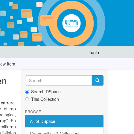
Login
iew Item
en
Search DSpace
This Collection
 carrera.
e el rap
BROWSE
ológica,
 rap”. En
All of DSpace
rmitieron
istintas
Communities & Collections