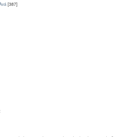
 Avá
[387]
: