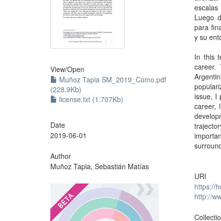
escalas 
Luego de
para fin
y su ent
In this 
career.
View/
Open
Argentin
Muñoz Tapia SM_2019_Como.pdf
populari
(228.9Kb)
issue, I
license.txt (1.707Kb)
career, 
developm
Date
trajecto
2019-06-01
importa
surroun
Author
Muñoz Tapia, Sebastián Matías
URI
https://
?
http://
Collecti