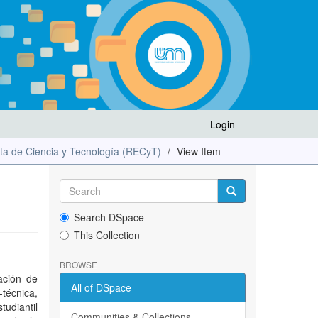
Login
ta de Ciencia y Tecnología (RECyT)
View Item
Search DSpace
This Collection
BROWSE
ación de
All of DSpace
técnica,
tudiantil
Communities & Collections