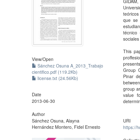
GIDAM, 
Univers
teóricos
que se m
estudian
técnico
sociales
This pa
proffesi
View/
Open
presents
Sánchez Osuna A_2013_Trabajo
Group G
cientifico.pdf (119.2Kb)
Pinar d
license.txt (24.56Kb)
between 
group ar
Date
value f
2013-06-30
determin
Author
Sánchez Osuna, Alayna
URI
Hernández Montero, Fidel Ernesto
https://