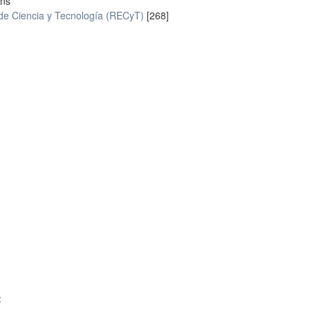
ons
 de Ciencia y Tecnología (RECyT)
[268]
: