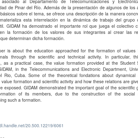
asociado al Departamento de Telecomunicaciones y Electróni
idad de Pinar del Río. Además de la presentación de algunos de los 
 básicos sobre el tema, se ofrece una descripción de la manera concr
aterializa esta interrelación en la dinámica de trabajo del grupo c
til. GIDAM ha demostrado el importante rol que juega el colectivo ci
 en la formación de los valores de sus integrantes al crear las re
 que determinan dicha formación.
per is about the education approached for the formation of values i
onals through the scientific and technical activity. In particular, t
, as a practical case, the value formation provided at the Student S
IDAM, in the Telecommunications and Electronic Department, Unive
el Rio, Cuba. Some of the theoretical fondations about dynamical r
value formation and scientific activity and how these relations are give
e exposed. GIDAM demonstrated the important goal of the scientific 
ormation of its members, due to the construction of the social r
ing such a formation.
hdl.handle.net/20.500.12219/6061