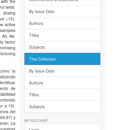
 with the
ol tests:
By Issue Date
, dosing
ue <15).
Authors
he active
 samples
Titles
 A5, A6,
ty factor
Subjects
promising
acturing
This Collection
 como la
By Issue Date
alizando
ntificar
Authors
mento de
abilidad
Titles
ontenido
r a 15).
Subjects
enos del
(69,97) y
MY ACCOUNT
eran. La
 muestras
Login