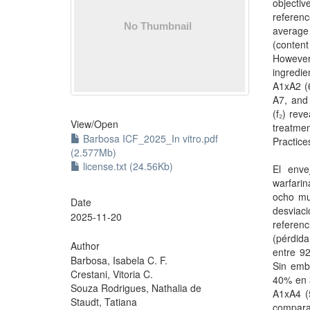
objectiv
referenc
average 
(conten
However,
ingredi
A1xA2 (
A7, and 
(f₂) rev
View/
Open
treatme
Barbosa ICF_2025_In vitro.pdf
Practic
(2.577Mb)
license.txt (24.56Kb)
El enve
warfarin
ocho mue
Date
desviac
2025-11-20
referenc
(pérdid
Author
entre 9
Barbosa, Isabela C. F.
Sin emb
Crestani, Vitoria C.
40% en 3
Souza Rodrigues, Nathalia de
A1xA4 (5
Staudt, Tatiana
comparac