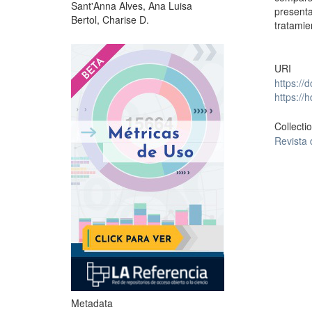
Sant'Anna Alves, Ana Luisa
present
Bertol, Charise D.
tratamie
?
URI
https://
https://
Collecti
Revista
Metadata