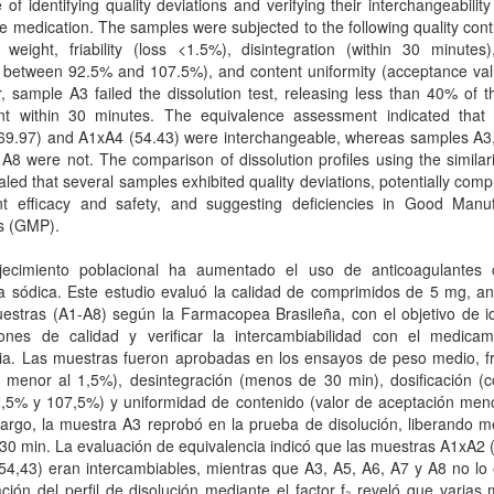
e of identifying quality deviations and verifying their interchangeability
e medication. The samples were subjected to the following quality contr
weight, friability (loss <1.5%), disintegration (within 30 minutes)
t between 92.5% and 107.5%), and content uniformity (acceptance val
 sample A3 failed the dissolution test, releasing less than 40% of t
ent within 30 minutes. The equivalence assessment indicated that
69.97) and A1xA4 (54.43) were interchangeable, whereas samples A3,
A8 were not. The comparison of dissolution profiles using the similari
ealed that several samples exhibited quality deviations, potentially com
nt efficacy and safety, and suggesting deficiencies in Good Manuf
es (GMP).
jecimiento poblacional ha aumentado el uso de anticoagulantes
a sódica. Este estudio evaluó la calidad de comprimidos de 5 mg, an
stras (A1-A8) según la Farmacopea Brasileña, con el objetivo de ide
iones de calidad y verificar la intercambiabilidad con el medica
ia. Las muestras fueron aprobadas en los ensayos de peso medio, fri
a menor al 1,5%), desintegración (menos de 30 min), dosificación (c
2,5% y 107,5%) y uniformidad de contenido (valor de aceptación meno
argo, la muestra A3 reprobó en la prueba de disolución, liberando m
0 min. La evaluación de equivalencia indicó que las muestras A1xA2 
4,43) eran intercambiables, mientras que A3, A5, A6, A7 y A8 no lo 
ión del perfil de disolución mediante el factor f₂ reveló que varias