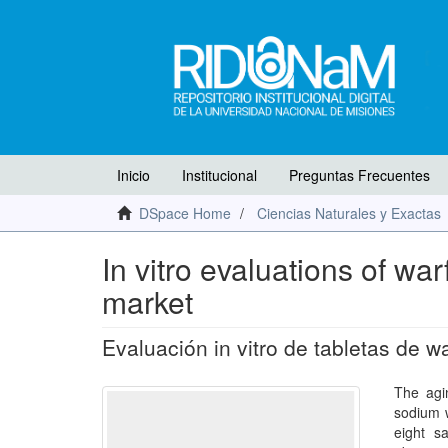
Inicio
Institucional
Preguntas Frecuentes
DSpace Home
Ciencias Naturales y Exactas
In vitro evaluations of war
market
Evaluación in vitro de tabletas de w
The agi
sodium w
eight s