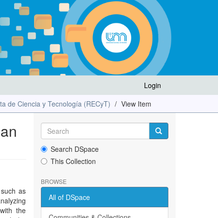
Login
ta de Ciencia y Tecnología (RECyT)
View Item
ian
Search DSpace
This Collection
BROWSE
 such as
All of DSpace
analyzing
with the
Communities & Collections