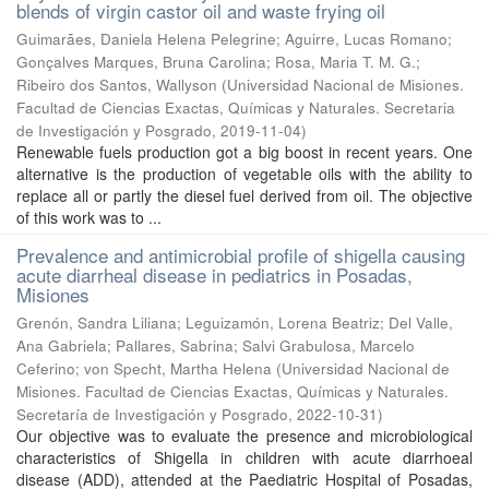
blends of virgin castor oil and waste frying oil
Guimarães, Daniela Helena Pelegrine; Aguirre, Lucas Romano;
Gonçalves Marques, Bruna Carolina; Rosa, Maria T. M. G.;
Ribeiro dos Santos, Wallyson
(
Universidad Nacional de Misiones.
Facultad de Ciencias Exactas, Químicas y Naturales. Secretaria
de Investigación y Posgrado
,
2019-11-04
)
Renewable fuels production got a big boost in recent years. One
alternative is the production of vegetable oils with the ability to
replace all or partly the diesel fuel derived from oil. The objective
of this work was to ...
Prevalence and antimicrobial profile of shigella causing
acute diarrheal disease in pediatrics in Posadas,
Misiones
Grenón, Sandra Liliana; Leguizamón, Lorena Beatriz; Del Valle,
Ana Gabriela; Pallares, Sabrina; Salvi Grabulosa, Marcelo
Ceferino; von Specht, Martha Helena
(
Universidad Nacional de
Misiones. Facultad de Ciencias Exactas, Químicas y Naturales.
Secretaría de Investigación y Posgrado
,
2022-10-31
)
Our objective was to evaluate the presence and microbiological
characteristics of Shigella in children with acute diarrhoeal
disease (ADD), attended at the Paediatric Hospital of Posadas,