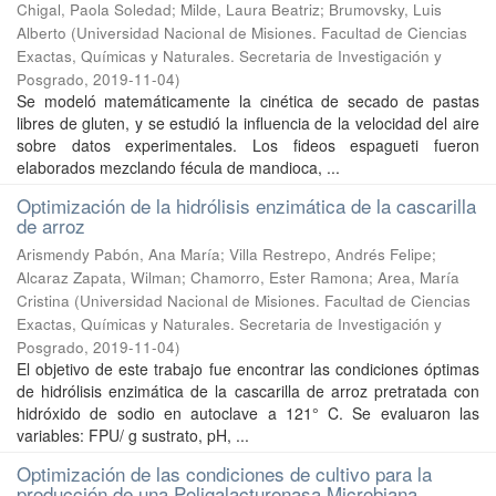
Chigal, Paola Soledad; Milde, Laura Beatriz; Brumovsky, Luis
Alberto
(
Universidad Nacional de Misiones. Facultad de Ciencias
Exactas, Químicas y Naturales. Secretaria de Investigación y
Posgrado
,
2019-11-04
)
Se modeló matemáticamente la cinética de secado de pastas
libres de gluten, y se estudió la influencia de la velocidad del aire
sobre datos experimentales. Los fideos espagueti fueron
elaborados mezclando fécula de mandioca, ...
Optimización de la hidrólisis enzimática de la cascarilla
de arroz
Arismendy Pabón, Ana María; Villa Restrepo, Andrés Felipe;
Alcaraz Zapata, Wilman; Chamorro, Ester Ramona; Area, María
Cristina
(
Universidad Nacional de Misiones. Facultad de Ciencias
Exactas, Químicas y Naturales. Secretaria de Investigación y
Posgrado
,
2019-11-04
)
El objetivo de este trabajo fue encontrar las condiciones óptimas
de hidrólisis enzimática de la cascarilla de arroz pretratada con
hidróxido de sodio en autoclave a 121° C. Se evaluaron las
variables: FPU/ g sustrato, pH, ...
Optimización de las condiciones de cultivo para la
producción de una Poligalacturonasa Microbiana