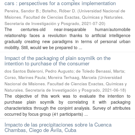
cars : perspectives for a complex implementation
Pereira, Sandor B.; Botelho, Róber D.
(
Universidad Nacional de
Misiones. Facultad de Ciencias Exactas, Químicas y Naturales.
Secretaria de Investigación y Posgrado
,
2021-07-20
)
The centuries-old near-inseparable human/automobile
relationship faces a revolution thanks to artificial intelligence
gradually creating new paradigms in terms of personal urban
mobility. Still, would we be prepared to ...
Impact of the packaging of plain soymilk on the
intention to purchase of the consumer
dos Santos Baleroni, Pedro Augusto; de Toledo Benassi, Marta;
Corso, Marines Paula; Moreira Terhaag, Marcela
(
Universidad
Nacional de Misiones. Facultad de Ciencias Exactas, Químicas y
Naturales. Secretaria de Investigación y Posgrado
,
2021-06-18
)
The objective of this work was to evaluate the intention to
purchase plain soymilk by correlating it with packaging
characteristics through the conjoint analysis. Survey of attributes
occurred by focus group (41 participants) ...
Impacto de las precipitaciones sobre la Cuenca
Chambas, Ciego de Ávila, Cuba