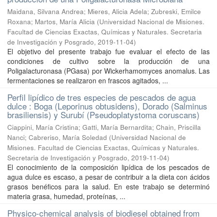
Maidana, Silvana Andrea; Mieres, Alicia Adela; Zubreski, Emilce
Roxana; Martos, María Alicia
(
Universidad Nacional de Misiones.
Facultad de Ciencias Exactas, Químicas y Naturales. Secretaria
de Investigación y Posgrado
,
2019-11-04
)
El objetivo del presente trabajo fue evaluar el efecto de las
condiciones de cultivo sobre la producción de una
Poligalacturonasa (PGasa) por Wickerhamomyces anomalus. Las
fermentaciones se realizaron en frascos agitados, ...
Perfil lipídico de tres especies de pescados de agua
dulce : Boga (Leporinus obtusidens), Dorado (Salminus
brasiliensis) y Surubí (Pseudoplatystoma coruscans)
Ciappini, María Cristina; Gatti, María Bernardita; Chain, Priscilla
Nanci; Cabreriso, María Soledad
(
Universidad Nacional de
Misiones. Facultad de Ciencias Exactas, Químicas y Naturales.
Secretaria de Investigación y Posgrado
,
2019-11-04
)
El conocimiento de la composición lipídica de los pescados de
agua dulce es escaso, a pesar de contribuir a la dieta con ácidos
grasos benéficos para la salud. En este trabajo se determinó
materia grasa, humedad, proteínas, ...
Physico-chemical analysis of biodiesel obtained from