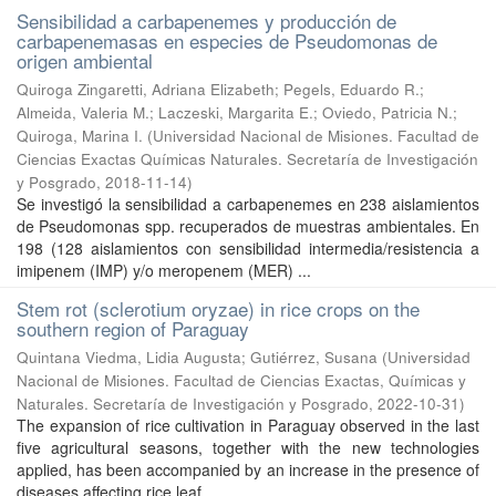
Sensibilidad a carbapenemes y producción de
carbapenemasas en especies de Pseudomonas de
origen ambiental
Quiroga Zingaretti, Adriana Elizabeth; Pegels, Eduardo R.;
Almeida, Valeria M.; Laczeski, Margarita E.; Oviedo, Patricia N.;
Quiroga, Marina I.
(
Universidad Nacional de Misiones. Facultad de
Ciencias Exactas Químicas Naturales. Secretaría de Investigación
y Posgrado
,
2018-11-14
)
Se investigó la sensibilidad a carbapenemes en 238 aislamientos
de Pseudomonas spp. recuperados de muestras ambientales. En
198 (128 aislamientos con sensibilidad intermedia/resistencia a
imipenem (IMP) y/o meropenem (MER) ...
Stem rot (sclerotium oryzae) in rice crops on the
southern region of Paraguay
Quintana Viedma, Lidia Augusta; Gutiérrez, Susana
(
Universidad
Nacional de Misiones. Facultad de Ciencias Exactas, Químicas y
Naturales. Secretaría de Investigación y Posgrado
,
2022-10-31
)
The expansion of rice cultivation in Paraguay observed in the last
five agricultural seasons, together with the new technologies
applied, has been accompanied by an increase in the presence of
diseases affecting rice leaf ...