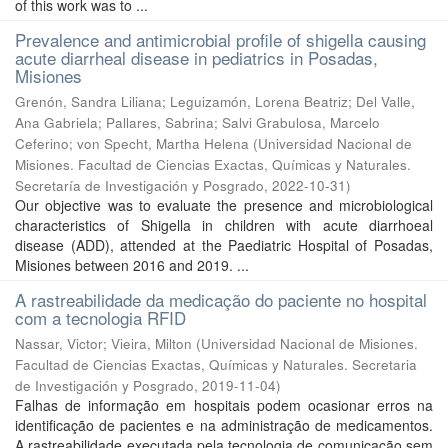
of this work was to ...
Prevalence and antimicrobial profile of shigella causing
acute diarrheal disease in pediatrics in Posadas,
Misiones
Grenón, Sandra Liliana; Leguizamón, Lorena Beatriz; Del Valle,
Ana Gabriela; Pallares, Sabrina; Salvi Grabulosa, Marcelo
Ceferino; von Specht, Martha Helena
(
Universidad Nacional de
Misiones. Facultad de Ciencias Exactas, Químicas y Naturales.
Secretaría de Investigación y Posgrado
,
2022-10-31
)
Our objective was to evaluate the presence and microbiological
characteristics of Shigella in children with acute diarrhoeal
disease (ADD), attended at the Paediatric Hospital of Posadas,
Misiones between 2016 and 2019. ...
A rastreabilidade da medicação do paciente no hospital
com a tecnologia RFID
Nassar, Victor; Vieira, Milton
(
Universidad Nacional de Misiones.
Facultad de Ciencias Exactas, Químicas y Naturales. Secretaria
de Investigación y Posgrado
,
2019-11-04
)
Falhas de informação em hospitais podem ocasionar erros na
identificação de pacientes e na administração de medicamentos.
A rastreabilidade executada pela tecnologia de comunicação sem