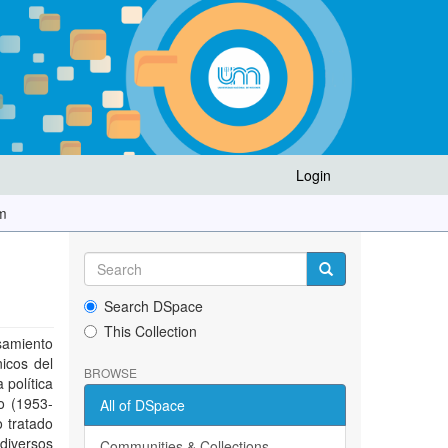
Login
em
Search DSpace
This Collection
samiento
icos del
BROWSE
política
o (1953-
All of DSpace
o tratado
diversos
Communities & Collections