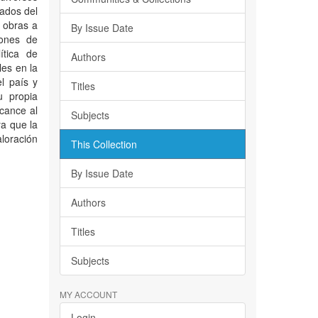
lados del
 obras a
By Issue Date
iones de
ítica de
Authors
les en la
l país y
Titles
u propia
lcance al
Subjects
ya que la
loración
This Collection
By Issue Date
Authors
Titles
Subjects
MY ACCOUNT
Login