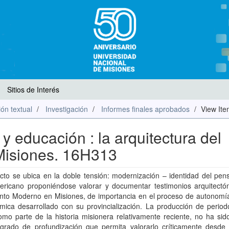
Sitios de Interés
ón textual
Investigación
Informes finales aprobados
View It
 educación : la arquitectura del
Misiones. 16H313
cto se ubica en la doble tensión: modernización – identidad del pen
mericano proponiéndose valorar y documentar testimonios arquitectón
nto Moderno en Misiones, de importancia en el proceso de autonomía 
mica desarrollado con su provincialización. La producción de period
mo parte de la historia misionera relativamente reciente, no ha sid
grado de profundización que permita valorarlo críticamente desde 