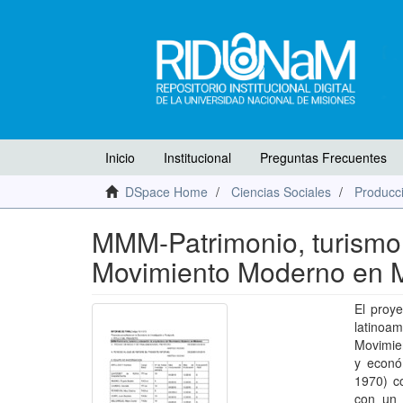
Inicio
Institucional
Preguntas Frecuentes
DSpace Home
Ciencias Sociales
Producci
MMM-Patrimonio, turismo y
Movimiento Moderno en 
El proye
latinoa
Movimie
y econó
1970) co
con un 