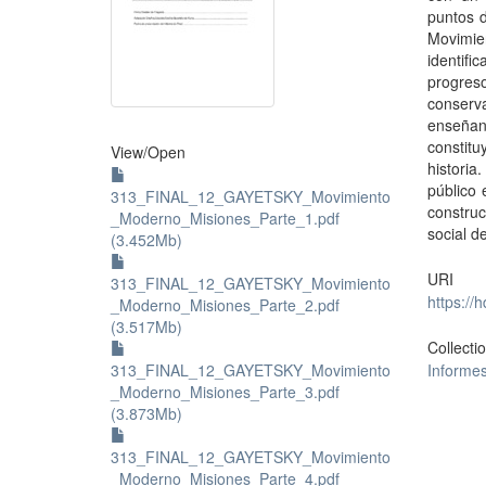
puntos d
Movimie
identif
progres
conserva
enseñan
constit
View/
Open
historia
público 
313_FINAL_12_GAYETSKY_Movimiento
constru
_Moderno_Misiones_Parte_1.pdf
social d
(3.452Mb)
URI
313_FINAL_12_GAYETSKY_Movimiento
https://
_Moderno_Misiones_Parte_2.pdf
(3.517Mb)
Collecti
313_FINAL_12_GAYETSKY_Movimiento
Informes
_Moderno_Misiones_Parte_3.pdf
(3.873Mb)
313_FINAL_12_GAYETSKY_Movimiento
_Moderno_Misiones_Parte_4.pdf