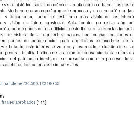
e vista: histórico, social, económico, arquitectónico urbano. Los postu
nto Moderno que acompañaron este proceso y su concreción en las
icar y documentar, fueron el testimonio más visible de las intenc
o y visión de futuro provincial. Actualmente, no existe aún pol
ción, pero algunos de los edificios a estudiar son referencias ineludib
za de historia de la arquitectura nacional en muchas facultades de
uyen puntos de peregrinación para arquitectos conocedores de s
. Por lo tanto, este interés se verá muy favorecido, extendiendo su a
en general, finalidad última de la acción del pensamiento patrimonial 
cción del patrimonio identitario se presenta como un proceso de va
e sus elementos materiales e inmateriales.
hdl.handle.net/20.500.12219/953
ons
 finales aprobados
[111]