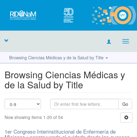
Toggl
navig
Browsing Ciencias Médicas y de la Salud by Title
Browsing Ciencias Médicas y
de la Salud by Title
Go
Now showing items 1-20 of 54
1er Congreso Interinstitucional de Enfermería de
Misiones : construyendo el cuidado desde los avances